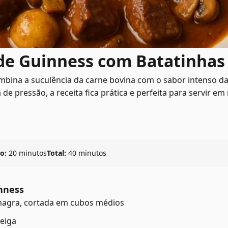
 de Guinness com Batatinha
ombina a suculência da carne bovina com o sabor intenso 
 de pressão, a receita fica prática e perfeita para servir 
o:
20 minutos
Total:
40 minutos
nness
 magra, cortada em cubos médios
teiga