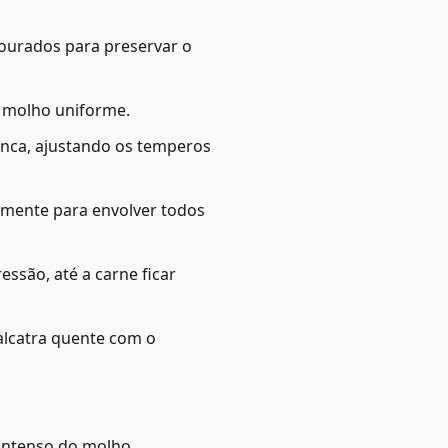
 dourados para preservar o
 molho uniforme.
ranca, ajustando os temperos
amente para envolver todos
ssão, até a carne ficar
 alcatra quente com o
 intenso do molho.