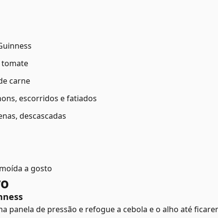
 Guinness
e tomate
 de carne
nons, escorridos e fatiados
enas, descascadas
 moída a gosto
ro
nness
 panela de pressão e refogue a cebola e o alho até ficar