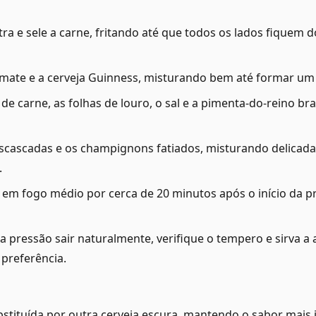
tra e sele a carne, fritando até que todos os lados fiquem
mate e a cerveja Guinness, misturando bem até formar um
o de carne, as folhas de louro, o sal e a pimenta-do-reino b
escascadas e os champignons fatiados, misturando delicad
.
em fogo médio por cerca de 20 minutos após o início da pre
a pressão sair naturalmente, verifique o tempero e sirva a
preferência.
stituída por outra cerveja escura, mantendo o sabor mais