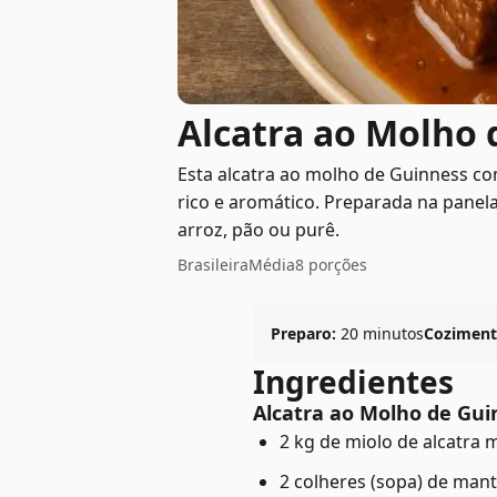
Alcatra ao Molho
Esta alcatra ao molho de Guinness c
rico e aromático. Preparada na panela
arroz, pão ou purê.
Brasileira
Média
8 porções
Preparo:
20 minutos
Coziment
Ingredientes
Alcatra ao Molho de Gui
2 kg de miolo de alcatra
2 colheres (sopa) de man