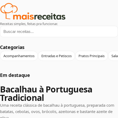
Receitas simples, feitas pra funcionar.
Buscar receitas
Categorias
Acompanhamentos
Entradas e Petiscos
Pratos Principais
Sal
Em destaque
Receitas em destaque
Bacalhau à Portuguesa
Tradicional
Uma receita clássica de bacalhau à portuguesa, preparada com
batatas, cebolas, ovos, brócolis, azeitonas e bastante azeite de
oliva.