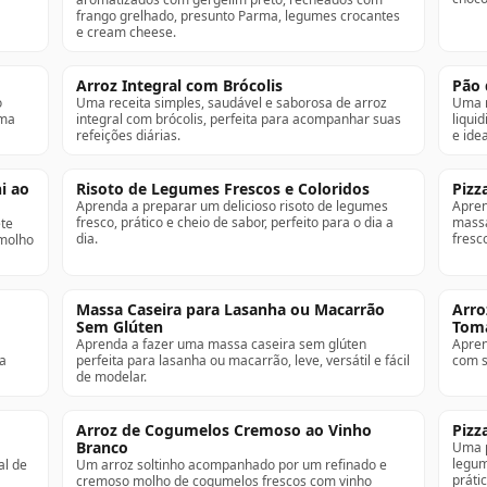
frango grelhado, presunto Parma, legumes crocantes
e cream cheese.
Arroz Integral com Brócolis
Pão 
o
Uma receita simples, saudável e saborosa de arroz
Uma r
uma
integral com brócolis, perfeita para acompanhar suas
liqui
refeições diárias.
e idea
i ao
Risoto de Legumes Frescos e Coloridos
Pizz
Aprenda a preparar um delicioso risoto de legumes
Apren
fresco, prático e cheio de sabor, perfeito para o dia a
massa
te
dia.
fresc
 molho
Massa Caseira para Lasanha ou Macarrão
Arro
Sem Glúten
Tom
Aprenda a fazer uma massa caseira sem glúten
Apren
 a
perfeita para lasanha ou macarrão, leve, versátil e fácil
com s
de modelar.
Arroz de Cogumelos Cremoso ao Vinho
Pizz
Branco
Uma p
legum
al de
Um arroz soltinho acompanhado por um refinado e
prátic
cremoso molho de cogumelos frescos com vinho