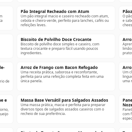
Pão Integral Recheado com Atum
Pãoz
om
Um pão integral macio e caseiro recheado com atum,
O pão
ta
cebola e cheiro-verde, perfeito para lanches, cafés ou
e sab
refeições leves.
chees
Biscoito de Polvilho Doce Crocante
Arro
Biscoito de polvilho doce simples e caseiro, com
Apren
textura crocante e preparo fácil usando poucos
limão
ingredientes.
prato
de-
Arroz de Frango com Bacon Refogado
Arro
Uma receita prática, saborosa e reconfortante,
Um cl
perfeita para uma refeição completa feita em uma
lingu
única panela.
uma r
rio de
ne e
Massa Base Versátil para Salgados Assados
Pane
Noze
Uma massa prática, macia e perfeita para preparar
diversos tipos de salgados assados caseiros com o
orno,
Panet
recheio de sua preferência.
ueijo
com f
espec