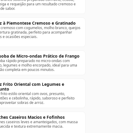
iga e requeijão para um resultado cremoso e
 de sabor.
z à Piemontese Cremoso e Gratinado
 cremoso com cogumelos, molho branco, queijos
ertura gratinada, perfeito para acompanhar
s e ocasiões especiais.
soba de Micro-ondas Prático de Frango
oba rápido preparado no micro-ondas com
o, legumes e molho encorpado, ideal para uma
ção completa em poucos minutos.
z Frito Oriental com Legumes e
unto
frito estilo oriental com ovos, presunto,
tões e cebolinha, rápido, saboroso e perfeito
aproveitar sobras de arroz.
ches Caseiros Macios e Fofinhos
hes caseiros leves e amanteigados, com massa
uecida e textura extremamente macia.