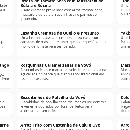
Risoto de Tomate Seco com Mussarela de
Tran
Búfala e Rúcula
leite
Uma t
a o
choco
Risoto cremoso preparado com arroz, tomate seco,
ou la
mussarela de búfala, rúcula fresca e parmesão
gratinado.
Lasanha Cremosa de Queijo e Presunto
Yaki
Uma lasanha clássica e cremosa preparada com
Um cl
camadas de massa, presunto, queijo, requeijão e um
frang
 e
molho de tomate bem temperado.
um mo
te,
rango
Rosquinhas Caramelizadas da Vovó
Mass
Rosquinhas fritas e macias, envolvidas em uma calda
Massa
açucarada brilhante que traz o sabor tradicional das
enrol
go,
receitas caseiras.
outro
rfeito
Biscoitinhos de Polvilho da Vovó
Colo
o e
Biscoitinhos de polvilho caseiros, macios por dentro e
Colom
osa.
levemente dourados por fora, perfeitos para
briga
acompanhar um café.
decor
Carne
Arroz Frito com Castanha de Caju e Ovo
Arro
m
Arroz frito com castanha de caju e ovo é uma receita
Arroz