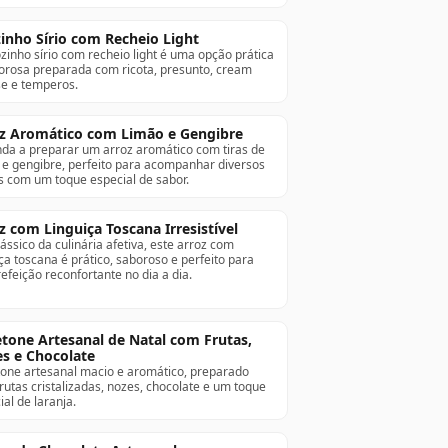
inho Sírio com Recheio Light
zinho sírio com recheio light é uma opção prática
orosa preparada com ricota, presunto, cream
e e temperos.
z Aromático com Limão e Gengibre
da a preparar um arroz aromático com tiras de
 e gengibre, perfeito para acompanhar diversos
s com um toque especial de sabor.
z com Linguiça Toscana Irresistível
ássico da culinária afetiva, este arroz com
iça toscana é prático, saboroso e perfeito para
efeição reconfortante no dia a dia.
tone Artesanal de Natal com Frutas,
s e Chocolate
one artesanal macio e aromático, preparado
rutas cristalizadas, nozes, chocolate e um toque
ial de laranja.