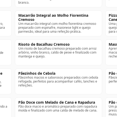
branco.
Macarrão Integral ao Molho Fiorentina
Pizz
Cremoso
Cane
o,
Um macarrão integral com molho fiorentina cremoso
Uma p
para
preparado com espinafre, maionese light e queijo
queij
parmesão, ideal para uma refeição prática.
para 
Risoto de Bacalhau Cremoso
Mass
Um risoto de bacalhau cremoso preparado com arroz
Apren
arbório, vinho branco, caldo de peixe e finalizado com
macia
 de
manteiga e queijo.
reche
 e
Pãezinhos de Cebola
Pão 
Pãezinhos macios e saborosos preparados com cebola
Pãezi
refogada, perfeitos para acompanhar cafés, lanches e
perfe
,
refeições.
e
Pão Doce com Melado de Cana e Rapadura
Pão 
ndo a
Pão doce macio e aromático preparado com rapadura
Um pã
moída e finalizado com uma calda de melado de cana.
press
mussa