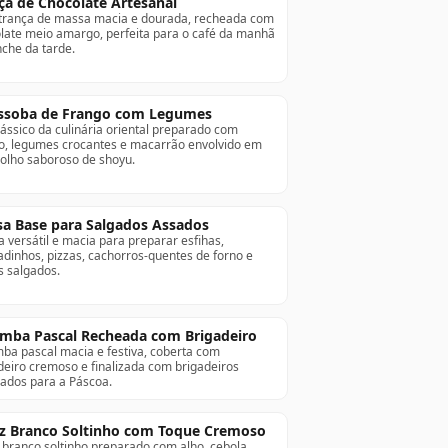
ça de Chocolate Artesanal
rança de massa macia e dourada, recheada com
late meio amargo, perfeita para o café da manhã
nche da tarde.
ssoba de Frango com Legumes
ássico da culinária oriental preparado com
o, legumes crocantes e macarrão envolvido em
lho saboroso de shoyu.
a Base para Salgados Assados
 versátil e macia para preparar esfihas,
adinhos, pizzas, cachorros-quentes de forno e
s salgados.
mba Pascal Recheada com Brigadeiro
ba pascal macia e festiva, coberta com
deiro cremoso e finalizada com brigadeiros
ados para a Páscoa.
z Branco Soltinho com Toque Cremoso
 branco soltinho preparado com alho, cebola,