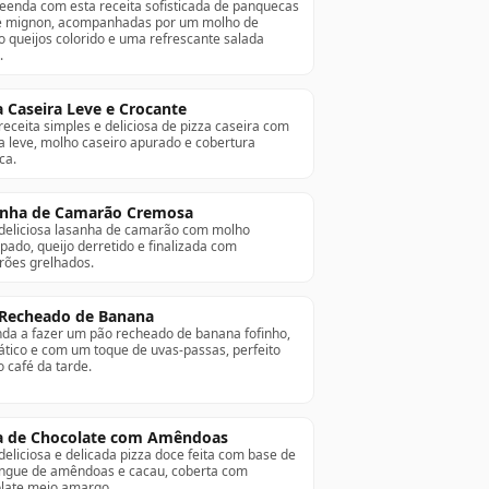
eenda com esta receita sofisticada de panquecas
lé mignon, acompanhadas por um molho de
o queijos colorido e uma refrescante salada
.
a Caseira Leve e Crocante
eceita simples e deliciosa de pizza caseira com
 leve, molho caseiro apurado e cobertura
ca.
nha de Camarão Cremosa
eliciosa lasanha de camarão com molho
pado, queijo derretido e finalizada com
ões grelhados.
Recheado de Banana
da a fazer um pão recheado de banana fofinho,
tico e com um toque de uvas-passas, perfeito
o café da tarde.
a de Chocolate com Amêndoas
eliciosa e delicada pizza doce feita com base de
gue de amêndoas e cacau, coberta com
late meio amargo.