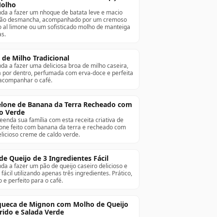
Molho
da a fazer um nhoque de batata leve e macio
não desmancha, acompanhado por um cremoso
 al limone ou um sofisticado molho de manteiga
as.
 de Milho Tradicional
da a fazer uma deliciosa broa de milho caseira,
 por dentro, perfumada com erva-doce e perfeita
acompanhar o café.
lone de Banana da Terra Recheado com
o Verde
eenda sua família com esta receita criativa de
one feito com banana da terra e recheado com
licioso creme de caldo verde.
de Queijo de 3 Ingredientes Fácil
da a fazer um pão de queijo caseiro delicioso e
fácil utilizando apenas três ingredientes. Prático,
o e perfeito para o café.
ueca de Mignon com Molho de Queijo
rido e Salada Verde