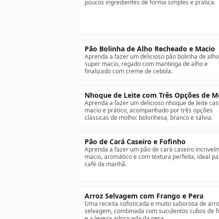
poucos ingredientes de forma simples e prática.
Pão Bolinha de Alho Recheado e Macio
Aprenda a fazer um delicioso pão bolinha de alho
super macio, regado com manteiga de alho e
finalizado com creme de cebola.
Nhoque de Leite com Três Opções de M
Aprenda a fazer um delicioso nhoque de leite cas
macio e prático, acompanhado por três opções
clássicas de molho: bolonhesa, branco e sálvia.
Pão de Cará Caseiro e Fofinho
Aprenda a fazer um pão de cará caseiro incrivel
macio, aromático e com textura perfeita, ideal pa
café da manhã.
Arroz Selvagem com Frango e Pera
Uma receita sofisticada e muito saborosa de arr
selvagem, combinada com suculentos cubos de f
e a leveza adocicada da pera.