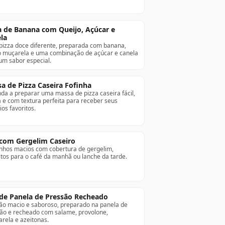
a de Banana com Queijo, Açúcar e
la
izza doce diferente, preparada com banana,
o muçarela e uma combinação de açúcar e canela
um sabor especial.
a de Pizza Caseira Fofinha
da a preparar uma massa de pizza caseira fácil,
 e com textura perfeita para receber seus
ios favoritos.
com Gergelim Caseiro
nhos macios com cobertura de gergelim,
itos para o café da manhã ou lanche da tarde.
de Panela de Pressão Recheado
o macio e saboroso, preparado na panela de
ão e recheado com salame, provolone,
rela e azeitonas.