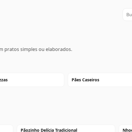
Busc
m pratos simples ou elaborados.
zzas
Pães Caseiros
Pãozinho Delícia Tradicional
Nhoq