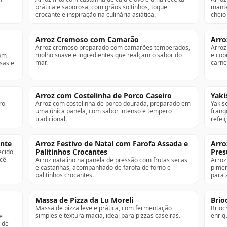
prática e saborosa, com grãos soltinhos, toque
mante
crocante e inspiração na culinária asiática.
cheio
Arroz Cremoso com Camarão
Arro
Arroz cremoso preparado com camarões temperados,
Arroz
molho suave e ingredientes que realçam o sabor do
e cob
com
mar.
carne
sas e
Arroz com Costelinha de Porco Caseiro
Yaki
ro-
Arroz com costelinha de porco dourada, preparado em
Yakis
uma única panela, com sabor intenso e tempero
frang
tradicional.
refei
ante
Arroz Festivo de Natal com Farofa Assada e
Arro
Palitinhos Crocantes
Pres
ecido
acê
Arroz natalino na panela de pressão com frutas secas
Arroz 
e castanhas, acompanhado de farofa de forno e
pimen
palitinhos crocantes.
para 
Massa de Pizza da Lu Moreli
Brio
Massa de pizza leve e prática, com fermentação
Brioc
simples e textura macia, ideal para pizzas caseiras.
enriq
e
 de