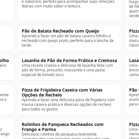
e saboroso, perfeito para acompanhar suas refeições
Surpr
diárias com muito sabor e textura.
de fi
quatr
verde
Pão de Batata Recheado com Queijo
Pizz
Aprenda a fazer um pão de batata caseiro fofinho e
Uma r
recheado com queijo prato, perfeito para o lanche da
massa
tarde.
clássi
olho
Lasanha de Pão de Forma Prática e Cremosa
Lasa
eiro
Uma receita criativa e deliciosa de lasanha feita com
Uma d
pão de forma, presunto, mussarela e uma pasta
encor
especial de tomate seco.
camar
Pizza de Frigideira Caseira com Várias
Pão 
Opções de Recheio
mente
Apren
ra o
aromá
Aprenda a fazer uma deliciosa pizza de frigideira com
para 
massa caseira prática e diversas opções de recheio
para todos os gostos.
Rolinhos de Panqueca Recheados com
Pizz
Frango e Parma
oz
Uma d
rango
meren
Deliciosos rolinhos de panqueca levemente
choco
aromatizados com gergelim preto, recheados com