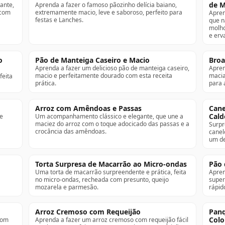
de 
ante,
Aprenda a fazer o famoso pãozinho delícia baiano,
 com
extremamente macio, leve e saboroso, perfeito para
Apren
festas e Lanches.
que 
molho
e erv
o
Pão de Manteiga Caseiro e Macio
Broa
Aprenda a fazer um delicioso pão de manteiga caseiro,
Apren
macio e perfeitamente dourado com esta receita
macia
feita
prática.
para 
Arroz com Amêndoas e Passas
Cane
Cald
 e
Um acompanhamento clássico e elegante, que une a
maciez do arroz com o toque adocicado das passas e a
Surpr
crocância das amêndoas.
canel
um de
Torta Surpresa de Macarrão ao Micro-ondas
Pão 
Uma torta de macarrão surpreendente e prática, feita
Apren
no micro-ondas, recheada com presunto, queijo
super 
mozarela e parmesão.
rápid
Arroz Cremoso com Requeijão
Panq
Colo
com
Aprenda a fazer um arroz cremoso com requeijão fácil