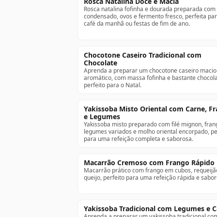
Rosca Natalina Doce e Macia
Rosca natalina fofinha e dourada preparada com 
condensado, ovos e fermento fresco, perfeita par
café da manhã ou festas de fim de ano.
Chocotone Caseiro Tradicional com
Chocolate
Aprenda a preparar um chocotone caseiro macio
aromático, com massa fofinha e bastante chocola
perfeito para o Natal.
Yakissoba Misto Oriental com Carne, F
e Legumes
Yakissoba misto preparado com filé mignon, fran
legumes variados e molho oriental encorpado, pe
para uma refeição completa e saborosa.
Macarrão Cremoso com Frango Rápido
Macarrão prático com frango em cubos, requeijã
queijo, perfeito para uma refeição rápida e sabor
Yakissoba Tradicional com Legumes e 
Aprenda a preparar um yakissoba tradicional co