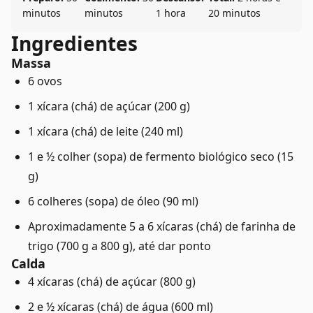
minutos
minutos
1 hora
20 minutos
Ingredientes
Massa
6 ovos
1 xícara (chá) de açúcar (200 g)
1 xícara (chá) de leite (240 ml)
1 e ½ colher (sopa) de fermento biológico seco (15
g)
6 colheres (sopa) de óleo (90 ml)
Aproximadamente 5 a 6 xícaras (chá) de farinha de
trigo (700 g a 800 g), até dar ponto
Calda
4 xícaras (chá) de açúcar (800 g)
2 e ½ xícaras (chá) de água (600 ml)