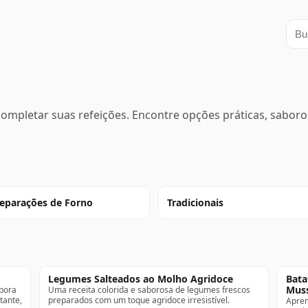
Busc
pletar suas refeições. Encontre opções práticas, saboros
eparações de Forno
Tradicionais
Legumes Salteados ao Molho Agridoce
Bata
Muss
óbora
Uma receita colorida e saborosa de legumes frescos
tante,
preparados com um toque agridoce irresistível.
Apren