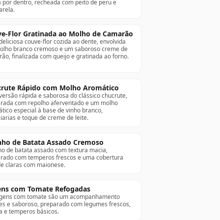
 por dentro, recheada com peito de peru e
rela.
e-Flor Gratinada ao Molho de Camarão
eliciosa couve-flor cozida ao dente, envolvida
lho branco cremoso e um saboroso creme de
ão, finalizada com queijo e gratinada ao forno.
rute Rápido com Molho Aromático
ersão rápida e saborosa do clássico chucrute,
rada com repolho aferventado e um molho
tico especial à base de vinho branco,
iarias e toque de creme de leite.
nho de Batata Assado Cremoso
ho de batata assado com textura macia,
rado com temperos frescos e uma cobertura
de claras com maionese.
ns com Tomate Refogadas
agens com tomate são um acompanhamento
es e saboroso, preparado com legumes frescos,
a e temperos básicos.