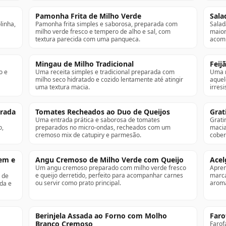
Pamonha Frita de Milho Verde
Sala
linha,
Pamonha frita simples e saborosa, preparada com
Salad
milho verde fresco e tempero de alho e sal, com
maion
textura parecida com uma panqueca.
acomp
Mingau de Milho Tradicional
Feij
o e
Uma receita simples e tradicional preparada com
Uma r
milho seco hidratado e cozido lentamente até atingir
aquel
uma textura macia.
irresi
urada
Tomates Recheados ao Duo de Queijos
Grat
Uma entrada prática e saborosa de tomates
Grati
o,
preparados no micro-ondas, recheados com um
macia
cremoso mix de catupiry e parmesão.
cober
em e
Angu Cremoso de Milho Verde com Queijo
Acel
Um angu cremoso preparado com milho verde fresco
Apren
e queijo derretido, perfeito para acompanhar carnes
marca
 de
ou servir como prato principal.
aromá
da e
Berinjela Assada ao Forno com Molho
Faro
Branco Cremoso
Farof