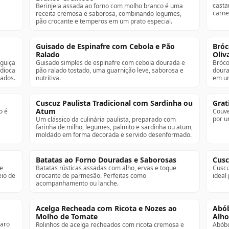
casta
Berinjela assada ao forno com molho branco é uma
carne
receita cremosa e saborosa, combinando legumes,
pão crocante e temperos em um prato especial.
Guisado de Espinafre com Cebola e Pão
Bróc
Ralado
Oliv
nguiça
Guisado simples de espinafre com cebola dourada e
Bróco
ndioca
pão ralado tostado, uma guarnição leve, saborosa e
doura
sados.
nutritiva.
em um
Cuscuz Paulista Tradicional com Sardinha ou
Grat
Atum
o é
Couve
por u
Um clássico da culinária paulista, preparado com
farinha de milho, legumes, palmito e sardinha ou atum,
moldado em forma decorada e servido desenformado.
Batatas ao Forno Douradas e Saborosas
Cusc
de
Batatas rústicas assadas com alho, ervas e toque
Cuscuz
io de
crocante de parmesão. Perfeitas como
ideal 
acompanhamento ou lanche.
Acelga Recheada com Ricota e Nozes ao
Abób
Molho de Tomate
Alho
paro
Rolinhos de acelga recheados com ricota cremosa e
Abóbo