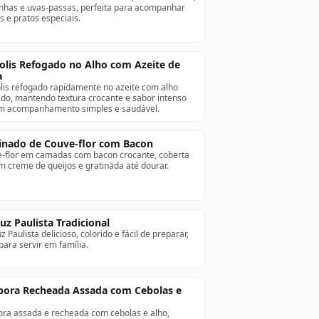
nhas e uvas-passas, perfeita para acompanhar
s e pratos especiais.
olis Refogado no Alho com Azeite de
a
lis refogado rapidamente no azeite com alho
do, mantendo textura crocante e sabor intenso
 acompanhamento simples e saudável.
inado de Couve-flor com Bacon
-flor em camadas com bacon crocante, coberta
m creme de queijos e gratinada até dourar.
uz Paulista Tradicional
 Paulista delicioso, colorido e fácil de preparar,
para servir em família.
ora Recheada Assada com Cebolas e
ra assada e recheada com cebolas e alho,