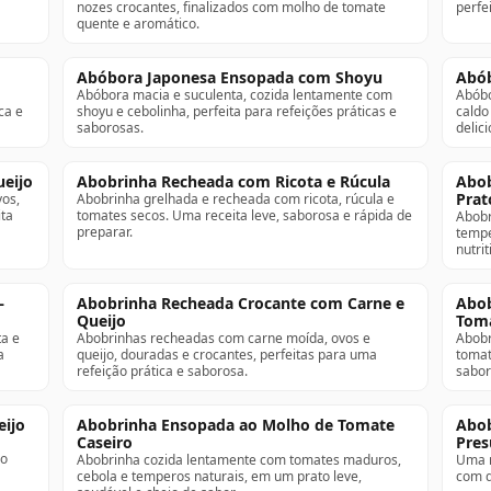
nozes crocantes, finalizados com molho de tomate
perfe
quente e aromático.
Abóbora Japonesa Ensopada com Shoyu
Abób
Abóbora macia e suculenta, cozida lentamente com
Abóbo
ca e
shoyu e cebolinha, perfeita para refeições práticas e
caldo
saborosas.
delic
eijo
Abobrinha Recheada com Ricota e Rúcula
Abob
Prat
os,
Abobrinha grelhada e recheada com ricota, rúcula e
ita
tomates secos. Uma receita leve, saborosa e rápida de
Abobr
preparar.
tempe
nutrit
–
Abobrinha Recheada Crocante com Carne e
Abob
Queijo
Tom
a e
Abobrinhas recheadas com carne moída, ovos e
Abobr
a
queijo, douradas e crocantes, perfeitas para uma
tomat
refeição prática e saborosa.
sabor
eijo
Abobrinha Ensopada ao Molho de Tomate
Abob
Caseiro
Pres
ão
Abobrinha cozida lentamente com tomates maduros,
Uma r
cebola e temperos naturais, em um prato leve,
com q