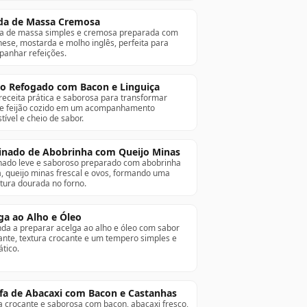
da de Massa Cremosa
a de massa simples e cremosa preparada com
ese, mostarda e molho inglês, perfeita para
anhar refeições.
ão Refogado com Bacon e Linguiça
eceita prática e saborosa para transformar
e feijão cozido em um acompanhamento
stível e cheio de sabor.
inado de Abobrinha com Queijo Minas
nado leve e saboroso preparado com abobrinha
, queijo minas frescal e ovos, formando uma
tura dourada no forno.
ga ao Alho e Óleo
da a preparar acelga ao alho e óleo com sabor
nte, textura crocante e um tempero simples e
tico.
fa de Abacaxi com Bacon e Castanhas
a crocante e saborosa com bacon, abacaxi fresco,