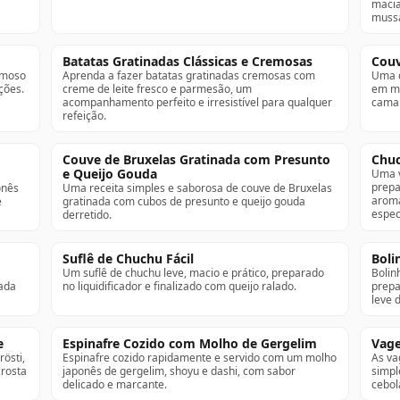
macia
mussa
Batatas Gratinadas Clássicas e Cremosas
Couv
emoso
Aprenda a fazer batatas gratinadas cremosas com
Uma d
ções.
creme de leite fresco e parmesão, um
em mo
acompanhamento perfeito e irresistível para qualquer
camar
refeição.
Couve de Bruxelas Gratinada com Presunto
Chuc
e Queijo Gouda
Uma v
prepa
onês
Uma receita simples e saborosa de couve de Bruxelas
aromá
e
gratinada com cubos de presunto e queijo gouda
espec
derretido.
Suflê de Chuchu Fácil
Boli
Um suflê de chuchu leve, macio e prático, preparado
Bolin
sada
no liquidificador e finalizado com queijo ralado.
prepa
leve 
e
Espinafre Cozido com Molho de Gergelim
Vage
östi,
Espinafre cozido rapidamente e servido com um molho
As v
crosta
japonês de gergelim, shoyu e dashi, com sabor
simpl
delicado e marcante.
cebol