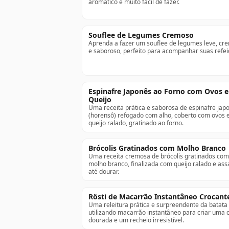
aromático e muito fácil de fazer.
Souflee de Legumes Cremoso
Aprenda a fazer um souflee de legumes leve, cr
e saboroso, perfeito para acompanhar suas refei
Espinafre Japonês ao Forno com Ovos e
Queijo
Uma receita prática e saborosa de espinafre jap
(horensô) refogado com alho, coberto com ovos 
queijo ralado, gratinado ao forno.
Brócolis Gratinados com Molho Branco
Uma receita cremosa de brócolis gratinados com
molho branco, finalizada com queijo ralado e as
até dourar.
Rösti de Macarrão Instantâneo Crocant
Uma releitura prática e surpreendente da batata r
utilizando macarrão instantâneo para criar uma 
dourada e um recheio irresistível.