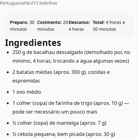
Portuguesa
Fácil
15 bolinhos
Preparo:
30
Cozimento:
20
Descanso:
Total:
4 horas e
minutos
minutos
4 horas
50 minutos
Ingredientes
250 g de bacalhau dessalgado (demolhado por, no
mínimo, 4 horas, trocando a água algumas vezes)
2 batatas médias (aprox. 300 g), cozidas e
espremidas
1 ovo médio
1 colher (sopa) de farinha de trigo (aprox. 10 g) —
pode ser necessário um pouco mais
½ colher (sopa) de manteiga (aprox. 7 g)
½ cebola pequena, bem picada (aprox. 30 g)