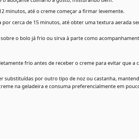
e o adoçante culinário a gosto, misturando bem.
 12 minutos, até o creme começar a firmar levemente.
 por cerca de 15 minutos, até obter uma textura aerada sem
 sobre o bolo já frio ou sirva à parte como acompanhament
etamente frio antes de receber o creme para evitar que a 
r substituídas por outro tipo de noz ou castanha, mante
creme na geladeira e consuma preferencialmente em pouco