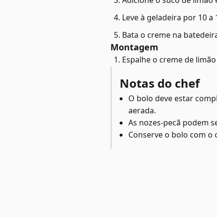
Adicione o suco de limão 
Leve à geladeira por 10 a
Bata o creme na batedeira
Montagem
Espalhe o creme de limão
Notas do chef
O bolo deve estar compl
aerada.
As nozes-pecã podem se
Conserve o bolo com o 