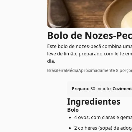
Bolo de Nozes-Pe
Este bolo de nozes-pecã combina uma
leve de limão, preparado com leite em
dia.
Brasileira
Média
Aproximadamente 8 porçõ
Preparo:
30 minutos
Coziment
Ingredientes
Bolo
4 ovos, com claras e gem
2 colheres (sopa) de adoç