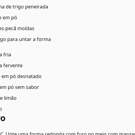
nha de trigo peneirada
to em pó
zes-pecã moídas
igo para untar a forma
 fria
a fervente
te em pó desnatado
a em pó sem sabor
de limão
o
ro
°C. Unte uma forma redonda com furo no meio com margarin