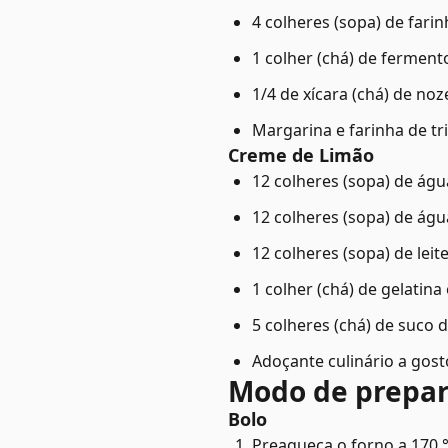
4 colheres (sopa) de fari
1 colher (chá) de fermen
1/4 de xícara (chá) de no
Margarina e farinha de tr
Creme de Limão
12 colheres (sopa) de água
12 colheres (sopa) de águ
12 colheres (sopa) de lei
1 colher (chá) de gelatin
5 colheres (chá) de suco 
Adoçante culinário a gost
Modo de prepa
Bolo
Preaqueça o forno a 170 