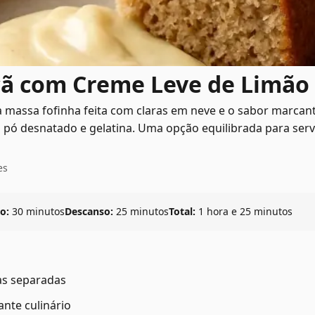
cã com Creme Leve de Limão
 massa fofinha feita com claras em neve e o sabor marca
 pó desnatado e gelatina. Uma opção equilibrada para servi
es
o:
30 minutos
Descanso:
25 minutos
Total:
1 hora e 25 minutos
as separadas
ante culinário