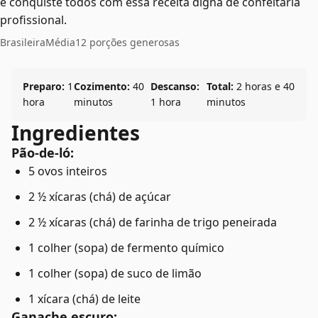
e conquiste todos com essa receita digna de confeitaria
profissional.
Brasileira
Média
12 porções generosas
Preparo:
1
Cozimento:
40
Descanso:
Total:
2 horas e 40
hora
minutos
1 hora
minutos
Ingredientes
Pão-de-ló:
5 ovos inteiros
2 ½ xícaras (chá) de açúcar
2 ½ xícaras (chá) de farinha de trigo peneirada
1 colher (sopa) de fermento químico
1 colher (sopa) de suco de limão
1 xícara (chá) de leite
Ganache escuro: