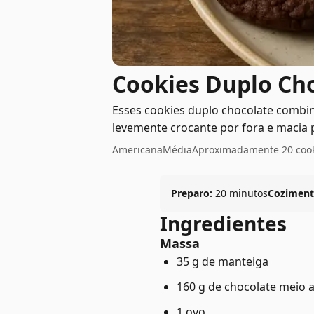
Cookies Duplo Ch
Esses cookies duplo chocolate combi
levemente crocante por fora e macia
Americana
Média
Aproximadamente 20 coo
Preparo:
20 minutos
Coziment
Ingredientes
Massa
35 g de manteiga
160 g de chocolate meio
1 ovo