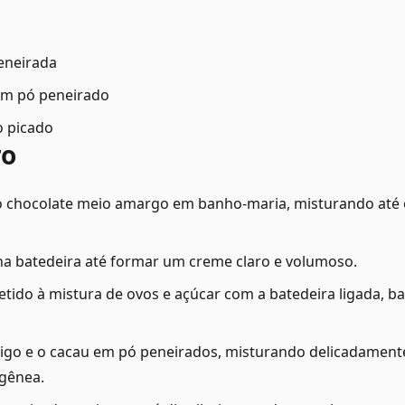
peneirada
 em pó peneirado
o picado
ro
 chocolate meio amargo em banho-maria, misturando até o
na batedeira até formar um creme claro e volumoso.
etido à mistura de ovos e açúcar com a batedeira ligada, b
trigo e o cacau em pó peneirados, misturando delicadamen
gênea.