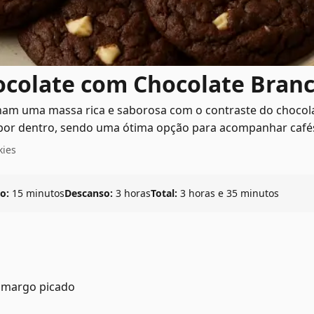
ocolate com Chocolate Bran
nam uma massa rica e saborosa com o contraste do chocola
 por dentro, sendo uma ótima opção para acompanhar cafés
kies
o:
15 minutos
Descanso:
3 horas
Total:
3 horas e 35 minutos
 amargo picado