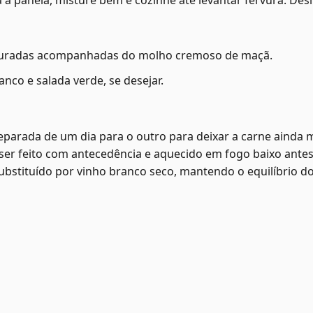
 à panela, misture bem e cozinhe até levantar fervura. De
douradas acompanhadas do molho cremoso de maçã.
co e salada verde, se desejar.
parada de um dia para o outro para deixar a carne ainda 
r feito com antecedência e aquecido em fogo baixo antes 
ubstituído por vinho branco seco, mantendo o equilíbrio d