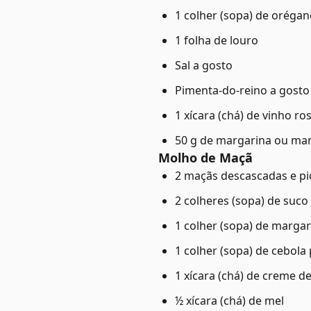
1 colher (sopa) de oréga
1 folha de louro
Sal a gosto
Pimenta-do-reino a gosto
1 xícara (chá) de vinho ro
50 g de margarina ou ma
Molho de Maçã
2 maçãs descascadas e p
2 colheres (sopa) de suco
1 colher (sopa) de marga
1 colher (sopa) de cebola
1 xícara (chá) de creme de
½ xícara (chá) de mel