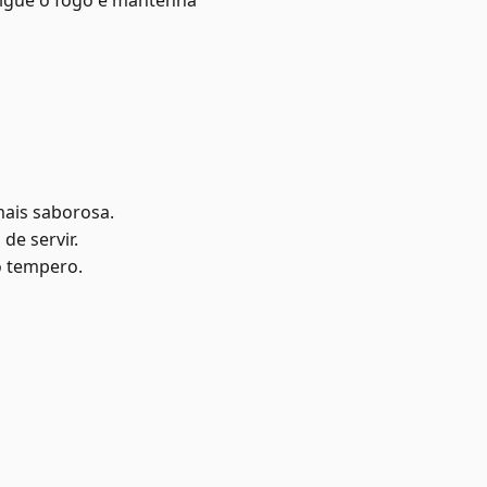
sligue o fogo e mantenha
mais saborosa.
de servir.
o tempero.