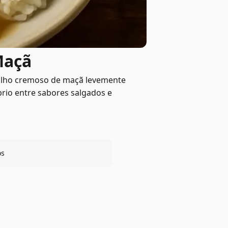
Maçã
olho cremoso de maçã levemente
brio entre sabores salgados e
os