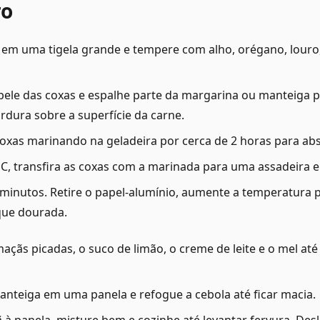
ro
 em uma tigela grande e tempere com alho, orégano, louro,
pele das coxas e espalhe parte da margarina ou manteiga po
ordura sobre a superfície da carne.
 coxas marinando na geladeira por cerca de 2 horas para a
°C, transfira as coxas com a marinada para uma assadeira 
 minutos. Retire o papel-alumínio, aumente a temperatura 
que dourada.
 maçãs picadas, o suco de limão, o creme de leite e o mel a
nteiga em uma panela e refogue a cebola até ficar macia.