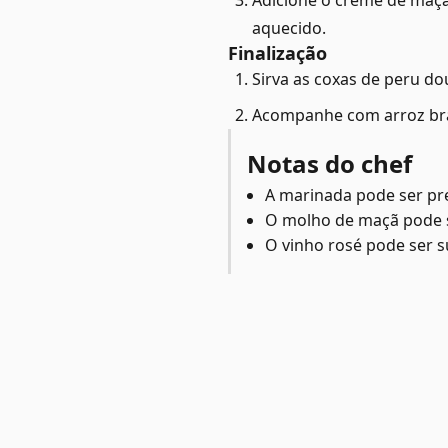
Adicione o creme de maçã
aquecido.
Finalização
Sirva as coxas de peru 
Acompanhe com arroz bran
Notas do chef
A marinada pode ser pre
O molho de maçã pode se
O vinho rosé pode ser s