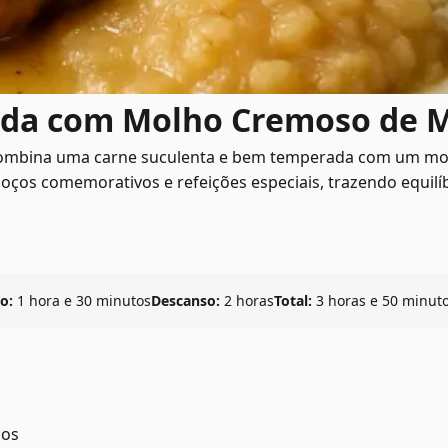
ada com Molho Cremoso de 
a combina uma carne suculenta e bem temperada com um m
oços comemorativos e refeições especiais, trazendo equilí
o:
1 hora e 30 minutos
Descanso:
2 horas
Total:
3 horas e 50 minut
dos