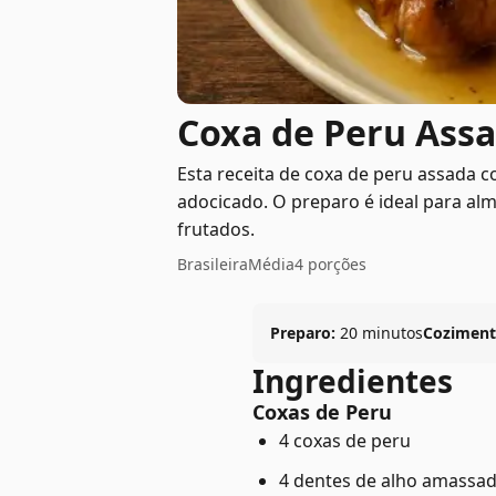
Coxa de Peru Ass
Esta receita de coxa de peru assad
adocicado. O preparo é ideal para alm
frutados.
Brasileira
Média
4 porções
Preparo:
20 minutos
Coziment
Ingredientes
Coxas de Peru
4 coxas de peru
4 dentes de alho amassa