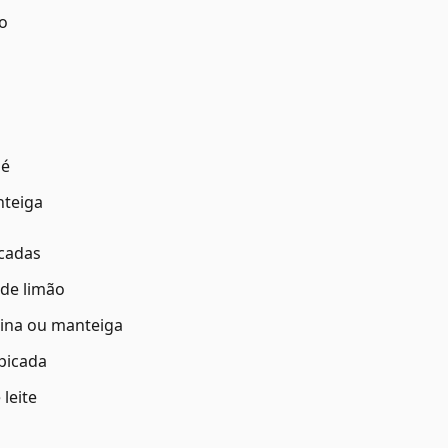
no
sé
nteiga
icadas
 de limão
rina ou manteiga
 picada
 leite