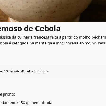
emoso de Cebola
ssica da culinária francesa feita a partir do molho béch
cebola é refogada na manteiga e incorporada ao molho, re
o:
10 minutos
Total:
20 minutos
l pronto
madamente 150 g), bem picada