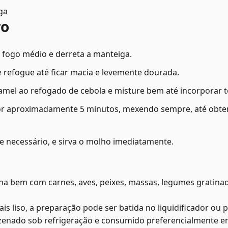
ga
ro
 fogo médio e derreta a manteiga.
e refogue até ficar macia e levemente dourada.
mel ao refogado de cebola e misture bem até incorporar t
or aproximadamente 5 minutos, mexendo sempre, até ob
 se necessário, e sirva o molho imediatamente.
a bem com carnes, aves, peixes, massas, legumes gratina
s liso, a preparação pode ser batida no liquidificador ou p
enado sob refrigeração e consumido preferencialmente em