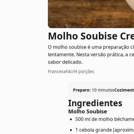
Molho Soubise Cr
O molho soubise é uma preparação clá
lentamente. Nesta versão prática, a 
sabor delicado.
Francesa
Fácil
4 porções
Preparo:
10 minutos
Coziment
Ingredientes
Molho Soubise
500 ml de molho béchame
1 cebola grande (aproxi