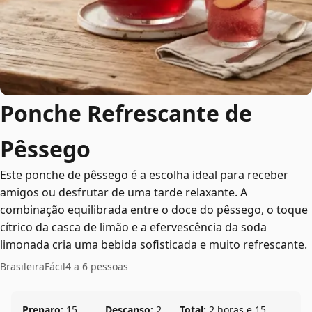
Ponche Refrescante de
Pêssego
Este ponche de pêssego é a escolha ideal para receber
amigos ou desfrutar de uma tarde relaxante. A
combinação equilibrada entre o doce do pêssego, o toque
cítrico da casca de limão e a efervescência da soda
limonada cria uma bebida sofisticada e muito refrescante.
Brasileira
Fácil
4 a 6 pessoas
Preparo:
15
Descanso:
2
Total:
2 horas e 15