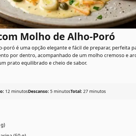
com Molho de Alho-Poró
poró é uma opção elegante e fácil de preparar, perfeita pa
ulento por dentro, acompanhado de um molho cremoso e ar
m prato equilibrado e cheio de sabor.
o:
12 minutos
Descanso:
5 minutos
Total:
27 minutos
 g)
arina (50 g)