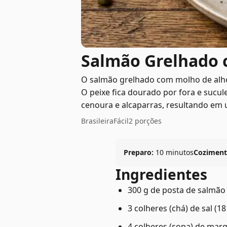
Salmão Grelhado 
O salmão grelhado com molho de alho-
O peixe fica dourado por fora e suc
cenoura e alcaparras, resultando em u
Brasileira
Fácil
2 porções
Preparo:
10 minutos
Coziment
Ingredientes
300 g de posta de salmão
3 colheres (chá) de sal (18
4 colheres (sopa) de marg