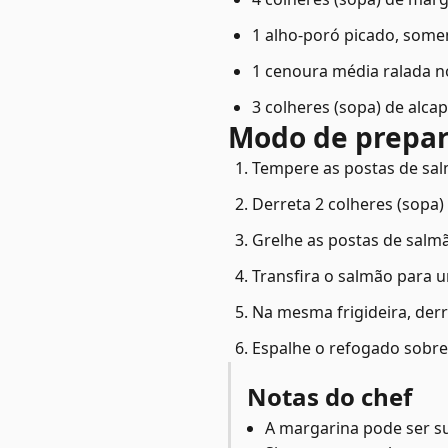
1 alho-poró picado, some
1 cenoura média ralada no
3 colheres (sopa) de alcap
Modo de prepa
Tempere as postas de sal
Derreta 2 colheres (sopa
Grelhe as postas de salm
Transfira o salmão para 
Na mesma frigideira, derr
Espalhe o refogado sobre 
Notas do chef
A margarina pode ser s