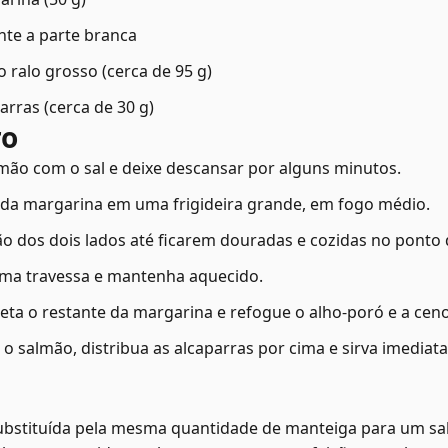
nte a parte branca
 ralo grosso (cerca de 95 g)
arras (cerca de 30 g)
ro
mão com o sal e deixe descansar por alguns minutos.
) da margarina em uma frigideira grande, em fogo médio.
ão dos dois lados até ficarem douradas e cozidas no ponto 
uma travessa e mantenha aquecido.
eta o restante da margarina e refogue o alho-poró e a cen
o salmão, distribua as alcaparras por cima e sirva imediat
ubstituída pela mesma quantidade de manteiga para um sa