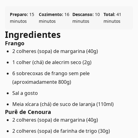
Preparo:
15
Cozimento:
16
Descanso:
10
Total:
41
minutos
minutos
minutos
minutos
Ingredientes
Frango
2 colheres (sopa) de margarina (40g)
1 colher (chá) de alecrim seco (2g)
6 sobrecoxas de frango sem pele
(aproximadamente 800g)
Sal a gosto
Meia xícara (chá) de suco de laranja (110ml)
Purê de Cenoura
2 colheres (sopa) de margarina (40g)
2 colheres (sopa) de farinha de trigo (30g)