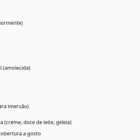
iormente)
l (amolecida)
para imersão)
 (creme, doce de leite, geleia)
cobertura a gosto