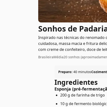
Sonhos de Padari
Inspirado nas técnicas do renomado 
cuidadosa, massa macia e fritura deli
com creme de confeiteiro, doce de lei
Brasileira
Média
20 sonhos (aproximadamen
Preparo:
40 minutos
Coziment
Ingredientes
Esponja (pré-fermentaçã
200 g de farinha de trigo
10 g de fermento biológi