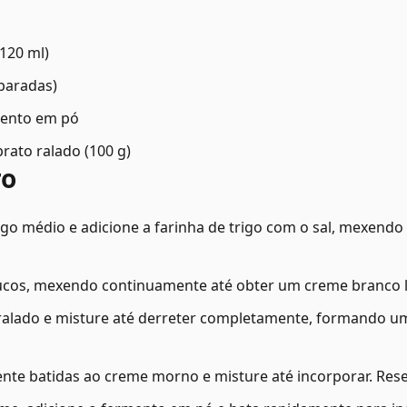
(120 ml)
eparadas)
mento em pó
prato ralado (100 g)
ro
go médio e adicione a farinha de trigo com o sal, mexendo
oucos, mexendo continuamente até obter um creme branco l
 ralado e misture até derreter completamente, formando u
nte batidas ao creme morno e misture até incorporar. Rese