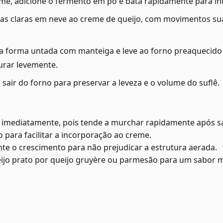
rme, adicione o fermento em pó e bata rapidamente para in
as claras em neve ao creme de queijo, com movimentos sua
 forma untada com manteiga e leve ao forno preaquecido a
urar levemente.
sair do forno para preservar a leveza e o volume do suflê.
o imediatamente, pois tende a murchar rapidamente após sa
o para facilitar a incorporação ao creme.
ante o crescimento para não prejudicar a estrutura aerada.
eijo prato por queijo gruyère ou parmesão para um sabor m