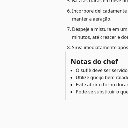
Bata as claras em neve fi
Incorpore delicadamente 
manter a aeração.
Despeje a mistura em uma
minutos, até crescer e do
Sirva imediatamente após 
Notas do chef
O suflê deve ser servid
Utilize queijo bem ralad
Evite abrir o forno dur
Pode-se substituir o qu