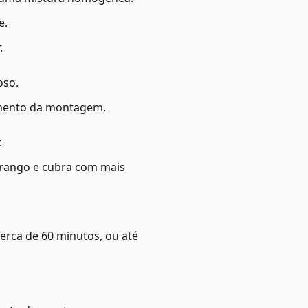
e.
.
oso.
momento da montagem.
.
frango e cubra com mais
erca de 60 minutos, ou até