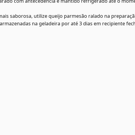
arado com antecedência e mantido refrigerado até o mom
is saborosa, utilize queijo parmesão ralado na preparação
armazenadas na geladeira por até 3 dias em recipiente fec