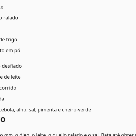
te
o ralado
de trigo
nto em pó
e desfiado
e de leite
scorrido
da
bola, alho, sal, pimenta e cheiro-verde
ro
 o ovo, o óleo, o leite, o queijo ralado e o sal. Bata até o