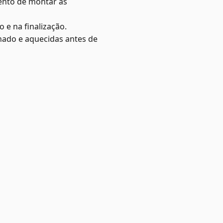
ento de montar as
 e na finalização.
hado e aquecidas antes de