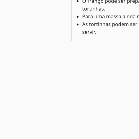
O frango pode ser prep
tortinhas.
Para uma massa ainda ma
As tortinhas podem ser 
servir.