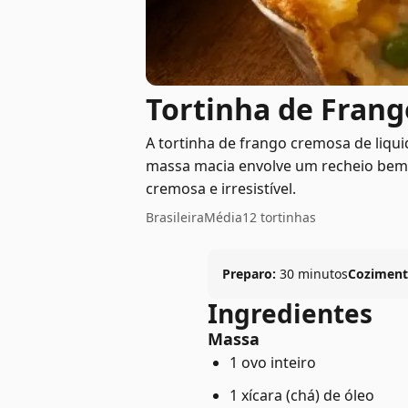
Tortinha de Frang
A tortinha de frango cremosa de liquid
massa macia envolve um recheio bem 
cremosa e irresistível.
Brasileira
Média
12 tortinhas
Preparo:
30 minutos
Coziment
Ingredientes
Massa
1 ovo inteiro
1 xícara (chá) de óleo