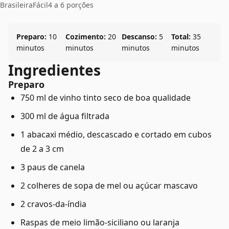
Brasileira
Fácil
4 a 6 porções
Preparo:
10
Cozimento:
20
Descanso:
5
Total:
35
minutos
minutos
minutos
minutos
Ingredientes
Preparo
750 ml de vinho tinto seco de boa qualidade
300 ml de água filtrada
1 abacaxi médio, descascado e cortado em cubos
de 2 a 3 cm
3 paus de canela
2 colheres de sopa de mel ou açúcar mascavo
2 cravos-da-índia
Raspas de meio limão-siciliano ou laranja