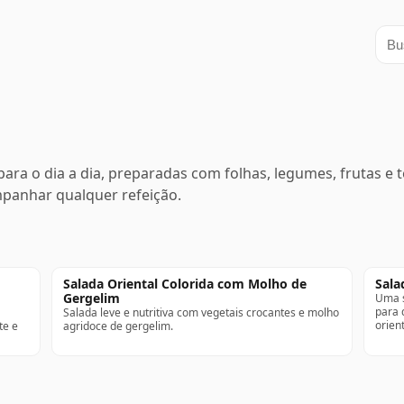
Busc
para o dia a dia, preparadas com folhas, legumes, frutas e
mpanhar qualquer refeição.
Salada Oriental Colorida com Molho de
Sala
Gergelim
Uma s
para 
Salada leve e nutritiva com vegetais crocantes e molho
orient
te e
agridoce de gergelim.