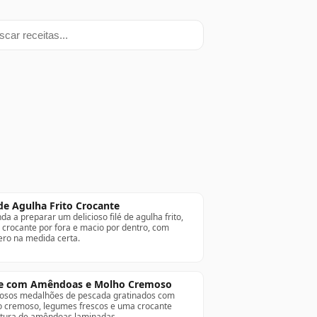
ar receitas
 de Agulha Frito Crocante
da a preparar um delicioso filé de agulha frito,
 crocante por fora e macio por dentro, com
ro na medida certa.
xe com Amêndoas e Molho Cremoso
iosos medalhões de pescada gratinados com
 cremoso, legumes frescos e uma crocante
tura de amêndoas laminadas.