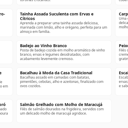
ro-
Tainha Assada Suculenta com Ervas e
Carp
Cítricos
Uma e
delic
Aprenda a preparar uma tainha assada deliciosa,
molho
marinada com limão, alho e orégano, perfeita para um
almoço em família.
Badejo ao Vinho Branco
Peix
Posta de badejo cozida em molho aromático de vinho
Filés
branco, ervas e legumes desidratados, com
creme
acabamento levemente cremoso.
grati
e
Bacalhau à Moda da Casa Tradicional
Esca
Bacalhau assado em camadas com batatas,
Escab
pimentões, cebolas, alho e azeitonas, finalizado com
ervas
de
ovos cozidos.
e sab
do em
oró
Salmão Grelhado com Molho de Maracujá
lhado
Filés de salmão dourados na frigideira, servidos com
noura
um delicado molho de maracujá agridoce.