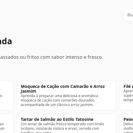
Busc
ada
assados ou fritos com sabor intenso e fresco.
Moqueca de Cação com Camarão e Arroz
Filé
Jasmim
Apren
super
os
Aprenda a preparar uma deliciosa e aromática
tempe
moqueca de cação com camarões dourados,
acompanhada de um clássico arroz jasmim.
Tartar de Salmão ao Estilo Tatooine
Pei
 ao
Um tartar de salmão fresco temperado com limão
Delic
 um
siciliano, mostarda rústica e ervas, servido com
molho
tortilhas crocantes.
cober