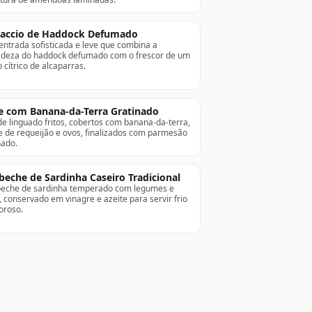
accio de Haddock Defumado
ntrada sofisticada e leve que combina a
adeza do haddock defumado com o frescor de um
 cítrico de alcaparras.
e com Banana-da-Terra Gratinado
 de linguado fritos, cobertos com banana-da-terra,
 de requeijão e ovos, finalizados com parmesão
nado.
beche de Sardinha Caseiro Tradicional
eche de sardinha temperado com legumes e
, conservado em vinagre e azeite para servir frio
oroso.