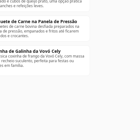
ado e cubos de queijo prato, uma opção prática
lanches e refeições leves.
uete de Carne na Panela de Pressão
etes de carne bovina desfiada preparados na
a de pressão, empanados e fritos até ficarem
dos e crocantes.
nha de Galinha da Vovó Cely
ssica coxinha de frango da Vovó Cely, com massa
e recheio suculento, perfeita para festas ou
es em família.