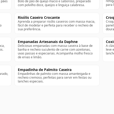
refog
r pães
Bolo de pão de queijo macio e saboroso, preparado
para 
com polvilho doce, queijos e linguiça calabresa.
Risólis Caseiro Crocante
Croq
Aprenda a preparar risólis caseiros com massa macia,
Croqu
do
fácil de modelar e perfeita para receber o recheio de
panel
sua preferência.
doura
Empanadas Artesanais da Daphne
Coxi
oca,
Deliciosas empanadas com massa caseira à base de
A clá
os.
banha e recheio suculento de carne com azeitonas,
leve 
uvas passas e especiarias. Acompanha molho fresco
lanch
de ervas e limão.
Empadinha de Palmito Caseira
urado,
Empadinhas de palmito com massa amanteigada e
recheio cremoso, perfeitas para servir em festas ou
lanches especiais.