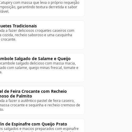
atupiry com massa que leva o próprio requeijão
mposição, garantindo textura derretida e sabor
lável.
uetes Tradicionais
da a fazer deliciosos croquetes caseiros com
 cozida, recheio saboroso e uma casquinha
 crocante.
mbole Salgado de Salame e Queijo
cambole salgado delicioso com massa macia,
ado com salame, queijo minas frescal, tomate e
a.
el de Feira Crocante com Recheio
oso de Palmito
da a fazer o autêntico pastel de feira caseiro,
assa crocante e sequinha e recheio cremoso de
to.
in de Espinafre com Queijo Prato
ns salgados e macios preparados com espinafre