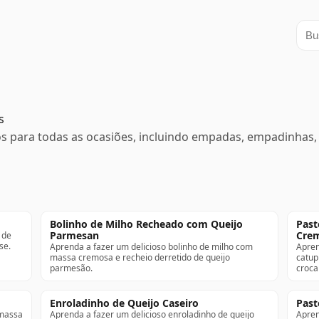
Busc
s
s para todas as ocasiões, incluindo empadas, empadinhas, 
Bolinho de Milho Recheado com Queijo
Past
Parmesan
Cre
 de
se.
Aprenda a fazer um delicioso bolinho de milho com
Apren
massa cremosa e recheio derretido de queijo
catup
parmesão.
croca
Enroladinho de Queijo Caseiro
Past
 massa
Aprenda a fazer um delicioso enroladinho de queijo
Apren