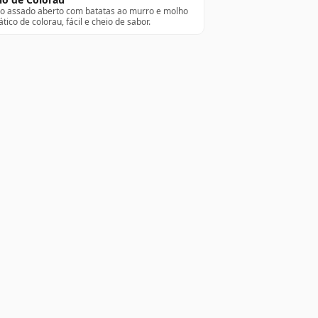
o assado aberto com batatas ao murro e molho
tico de colorau, fácil e cheio de sabor.
as
Institucional
orias
Sobre