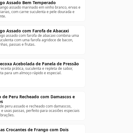
ngo Assado Bem Temperado
ango assado marinado em vinho branco, ervas e
iarias, com carne suculenta e pele dourada e
nte.
go Assado com Farofa de Abacaxi
ngo assado com farofa de abacaxi combina uma
uculenta com uma farofa agridoce de bacon,
nhas, passas e frutas.
ecoxa Acebolada de Panela de Pressão
eceita prática, suculenta e repleta de sabor,
ita para um almoço rápido e especial.
o de Peru Recheado com Damascos e
es
 de peru assado e recheado com damascos,
 e uvas passas, perfeito para ocasiões especiais
ebrações.
pas Crocantes de Frango com Dois