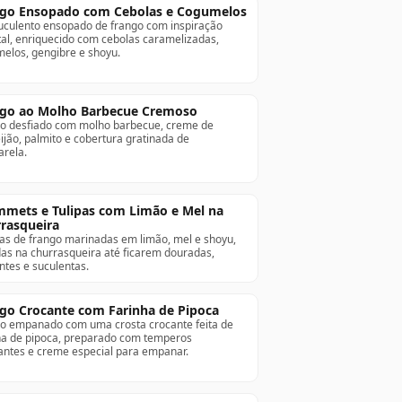
go Ensopado com Cebolas e Cogumelos
culento ensopado de frango com inspiração
tal, enriquecido com cebolas caramelizadas,
elos, gengibre e shoyu.
go ao Molho Barbecue Cremoso
o desfiado com molho barbecue, creme de
ijão, palmito e cobertura gratinada de
rela.
mets e Tulipas com Limão e Mel na
rasqueira
as de frango marinadas em limão, mel e shoyu,
as na churrasqueira até ficarem douradas,
ntes e suculentas.
go Crocante com Farinha de Pipoca
o empanado com uma crosta crocante feita de
ha de pipoca, preparado com temperos
ntes e creme especial para empanar.