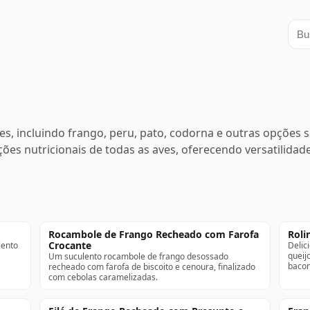
Busc
es, incluindo frango, peru, pato, codorna e outras opções
ações nutricionais de todas as aves, oferecendo versatilida
Rocambole de Frango Recheado com Farofa
Roli
Crocante
lento
Delic
queij
Um suculento rocambole de frango desossado
bacon
recheado com farofa de biscoito e cenoura, finalizado
com cebolas caramelizadas.