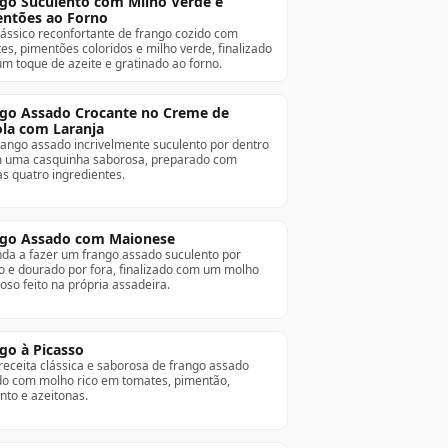
go Suculento com Milho Verde e
ntões ao Forno
ássico reconfortante de frango cozido com
es, pimentões coloridos e milho verde, finalizado
m toque de azeite e gratinado ao forno.
go Assado Crocante no Creme de
la com Laranja
ango assado incrivelmente suculento por dentro
 uma casquinha saborosa, preparado com
s quatro ingredientes.
go Assado com Maionese
da a fazer um frango assado suculento por
o e dourado por fora, finalizado com um molho
oso feito na própria assadeira.
go à Picasso
eceita clássica e saborosa de frango assado
do com molho rico em tomates, pimentão,
nto e azeitonas.