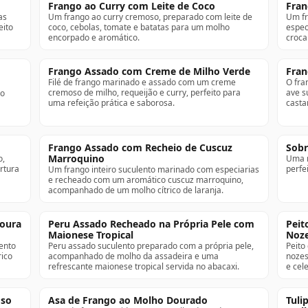
Frango ao Curry com Leite de Coco
Fra
as
Um frango ao curry cremoso, preparado com leite de
Um fr
eito
coco, cebolas, tomate e batatas para um molho
espec
encorpado e aromático.
croca
Frango Assado com Creme de Milho Verde
Fran
Filé de frango marinado e assado com um creme
O fra
cremoso de milho, requeijão e curry, perfeito para
ave s
ho
uma refeição prática e saborosa.
casta
Frango Assado com Recheio de Cuscuz
Sobr
Marroquino
o,
Uma r
rtura
perfe
Um frango inteiro suculento marinado com especiarias
e recheado com um aromático cuscuz marroquino,
acompanhado de um molho cítrico de laranja.
noura
Peru Assado Recheado na Própria Pele com
Peit
Maionese Tropical
Noz
ento
Peru assado suculento preparado com a própria pele,
Peito
rico
acompanhado de molho da assadeira e uma
nozes
refrescante maionese tropical servida no abacaxi.
e cel
oso
Asa de Frango ao Molho Dourado
Tuli