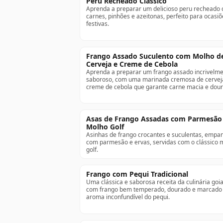
Peru Recheado Clássico
Aprenda a preparar um delicioso peru recheado
carnes, pinhões e azeitonas, perfeito para ocasiõ
festivas.
Frango Assado Suculento com Molho d
Cerveja e Creme de Cebola
Aprenda a preparar um frango assado incrivelm
saboroso, com uma marinada cremosa de cervej
creme de cebola que garante carne macia e dou
Asas de Frango Assadas com Parmesão
Molho Golf
Asinhas de frango crocantes e suculentas, empa
com parmesão e ervas, servidas com o clássico 
golf.
Frango com Pequi Tradicional
Uma clássica e saborosa receita da culinária goi
com frango bem temperado, dourado e marcado 
aroma inconfundível do pequi.