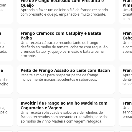
Filé de Frango Recheado com Presunto e
Fran
Queijo
Pime
 com
es
Aprenda a fazer um delicioso filé de frango recheado
Um cl
com presunto e queijo, empanado e muito crocante.
tomat
com u
e
Frango Cremoso com Catupiry e Batata
Fran
Palha
Cebo
ente
Uma receita clássica e reconfortante de frango
Um fr
a e
desfiado ao molho de tomate, coberto com requeijão
e com
rada.
cremoso Catupiry, queijo parmesão e batata palha
apena
crocante.
 e
Peito de Frango Assado ao Leite com Bacon
Fran
Receita simples para preparar peitos de frango
Apren
incrivelmente macios, suculentos e saborosos.
dentr
nadas
sabor
molho
Involtini de Frango ao Molho Madeira com
Fran
Cogumelos e Vagem
ana,
Uma r
pelo
servi
Uma receita sofisticada e saborosa de rolinhos de
presu
frango recheados com presunto cru e sálvia, servidos
ao molho de vinho Madeira com vagem refogada.