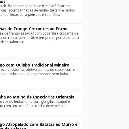
hos
as de frango empanadas e fritas até ficarem
ntes, acompanhadas de molho tártaro e molho
te, perfeitas para petiscos e reuniões.
has de Frango Crocantes ao Forno
as de frango assadas com cobertura crocante de
ha de rosca, parmesão e temperos, perfeitas para
tisco saboroso.
go com Quiabo Tradicional Mineiro
eceita clássica, afetiva e cheia de sabor, com o
o dourado e o quiabo preparado sem baba.
nha ao Molho de Especiarias Orientais
o cozido lentamente com gengibre, saquê e
to com um aromático molho de especiarias.
go Atropelado com Batatas ao Murro e
o de Colorau