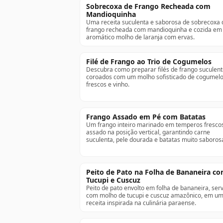
Sobrecoxa de Frango Recheada com
Mandioquinha
Uma receita suculenta e saborosa de sobrecoxa 
frango recheada com mandioquinha e cozida e
aromático molho de laranja com ervas.
Filé de Frango ao Trio de Cogumelos
Descubra como preparar filés de frango suculen
coroados com um molho sofisticado de cogumel
frescos e vinho.
Frango Assado em Pé com Batatas
Um frango inteiro marinado em temperos fresco
assado na posição vertical, garantindo carne
suculenta, pele dourada e batatas muito saboros
Peito de Pato na Folha de Bananeira c
Tucupi e Cuscuz
Peito de pato envolto em folha de bananeira, ser
com molho de tucupi e cuscuz amazônico, em u
receita inspirada na culinária paraense.