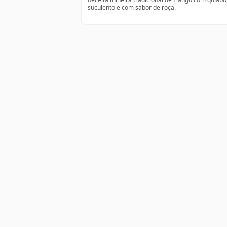
suculento e com sabor de roça.
Receitas simples, feitas pra funcionar.