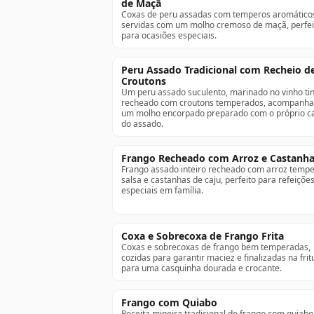
de Maçã
Coxas de peru assadas com temperos aromático
servidas com um molho cremoso de maçã, perfei
para ocasiões especiais.
Peru Assado Tradicional com Recheio d
Croutons
Um peru assado suculento, marinado no vinho tin
recheado com croutons temperados, acompanha
um molho encorpado preparado com o próprio c
do assado.
Frango Recheado com Arroz e Castanh
Frango assado inteiro recheado com arroz temp
salsa e castanhas de caju, perfeito para refeiçõe
especiais em família.
Coxa e Sobrecoxa de Frango Frita
Coxas e sobrecoxas de frango bem temperadas,
cozidas para garantir maciez e finalizadas na frit
para uma casquinha dourada e crocante.
Frango com Quiabo
Receita mineira tradicional de frango com quiabo