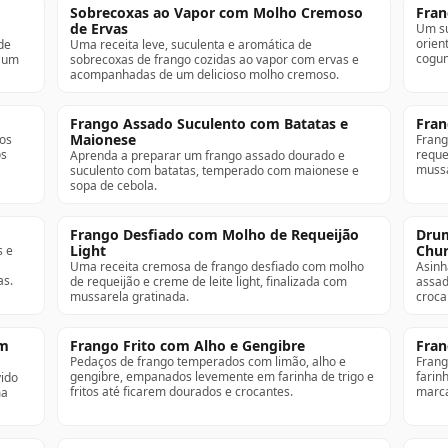
Sobrecoxas ao Vapor com Molho Cremoso
Fran
de Ervas
Um su
orien
de
Uma receita leve, suculenta e aromática de
cogum
m um
sobrecoxas de frango cozidas ao vapor com ervas e
acompanhadas de um delicioso molho cremoso.
Frango Assado Suculento com Batatas e
Fran
Maionese
tos
Frang
os
reque
Aprenda a preparar um frango assado dourado e
mussa
suculento com batatas, temperado com maionese e
sopa de cebola.
Frango Desfiado com Molho de Requeijão
Drum
Light
Chur
s e
Uma receita cremosa de frango desfiado com molho
Asinh
as.
de requeijão e creme de leite light, finalizada com
assad
mussarela gratinada.
croca
om
Frango Frito com Alho e Gengibre
Fran
Pedaços de frango temperados com limão, alho e
Frang
gengibre, empanados levemente em farinha de trigo e
farin
vido
fritos até ficarem dourados e crocantes.
marca
ma